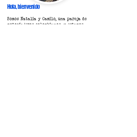
Hola, bienvenido
Somos Natalia y Camilo, una pareja de
motoviajeros colombianos, y estamos
recorriendo Sudamérica desde 2019 a
bordo de Changüa, una moto Yamaha
Teneré 250, ahora viajamos en esta
misma moto con sidecar.
Somos los creadores de Rolombian
Travel, un proyecto de vida en el que
documentamos un viaje real por
Sudamérica.
MÁS SOBRE NOSOTROS