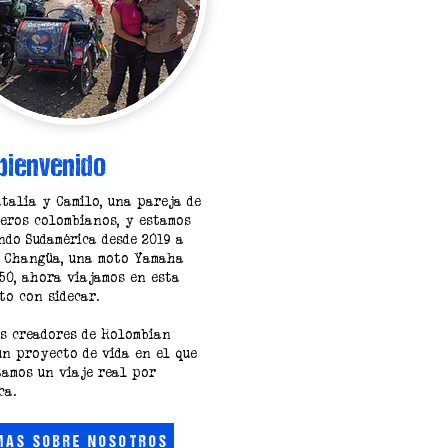
 bienvenido
talia y Camilo, una pareja de
eros colombianos, y estamos
ndo Sudamérica desde 2019 a
e Changüa, una moto Yamaha
50, ahora viajamos en esta
to con sidecar.
s creadores de Rolombian
un proyecto de vida en el que
amos un viaje real por
ca.
MÁS SOBRE NOSOTROS