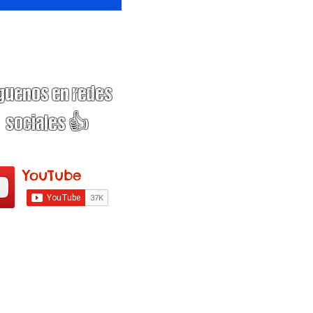
guenos en redes
sociales 👍
YouTube