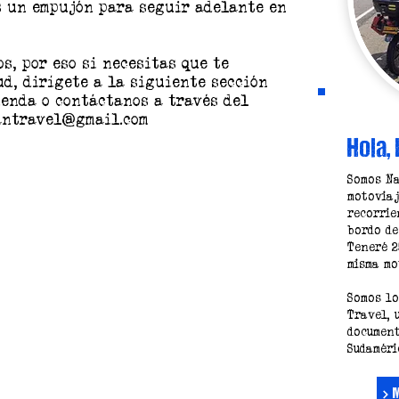
s un empujón para seguir adelante en
s, por eso si necesitas que te
d, dirígete a la siguiente sección
enda o contáctanos a través del
antravel@gmail.com
Hola,
Somos Na
motoviaj
recorrie
bordo d
Teneré 2
misma mo
Somos lo
Travel, 
document
Sudaméri